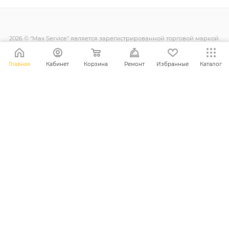
2026 © “Max Service” является зарегистрированной торговой маркой.
Все права защищены.
Главная
Кабинет
Корзина
Ремонт
Избранные
Каталог
+38 (098) 128-11-11
info@maxsc.com.ua
Украина, г. Ровно ул. Міцкевича 12
ПОЛИТИКА КОНФИДЕНЦИАЛЬНОСТИ