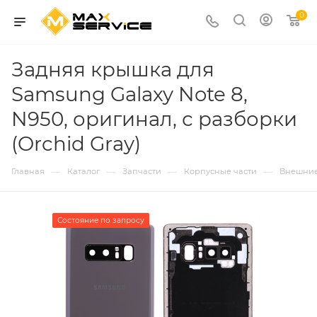
0
Задняя крышка для
Samsung Galaxy Note 8,
N950, оригинал, с разборки
(Orchid Gray)
—
—
—
—
Главная
Каталог
Запчасти
Корпусные части
Внешние
Состояние по запросу