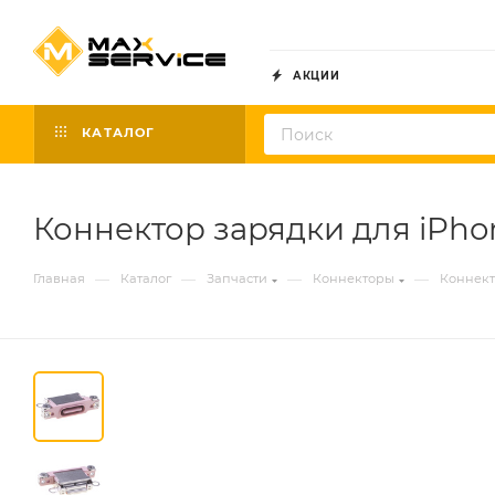
АКЦИИ
КАТАЛОГ
Коннектор зарядки для iPhone
—
—
—
—
Главная
Каталог
Запчасти
Коннекторы
Коннект