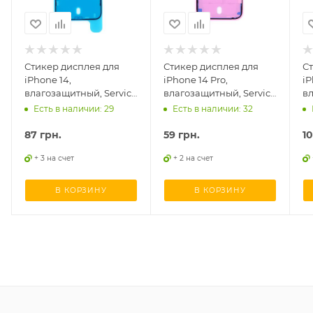
Стикер дисплея для
Стикер дисплея для
С
iPhone 14,
iPhone 14 Pro,
iP
влагозащитный, Service
влагозащитный, Service
вл
оригинал
оригинал
о
Есть в наличии: 29
Есть в наличии: 32
87
грн.
59
грн.
1
+ 3 на счет
+ 2 на счет
В КОРЗИНУ
В КОРЗИНУ