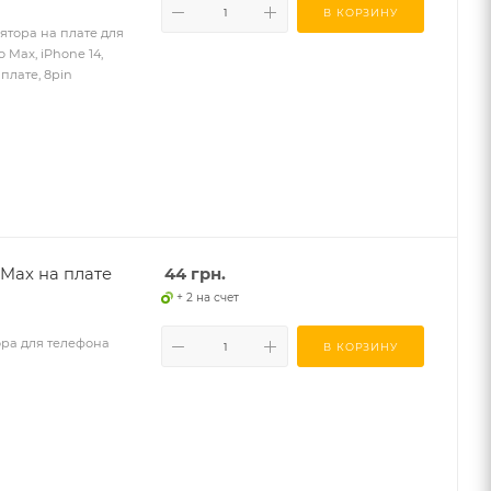
В КОРЗИНУ
ятора на плате для
o Max, iPhone 14,
 плате, 8pin
 Max на плате
44
грн.
+ 2 на счет
ора для телефона
В КОРЗИНУ