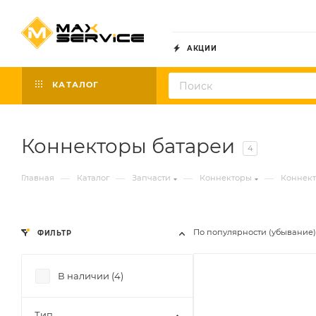
АКЦИИ
КАТАЛОГ
Коннекторы батареи
4
—
—
—
—
Главная
Каталог
Запчасти
Коннекторы
Коннект
По популярности (убывание)
ФИЛЬТР
В наличии (
4
)
Тип