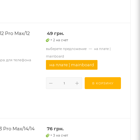
12 Pro Max/12
49
грн.
+ 2 на счет
выберете предложение
—
на плате |
mainboard
ора для телефона
на плате | mainboard
В КОРЗИНУ
3 Pro Max/14/14
76
грн.
+ 3 на счет