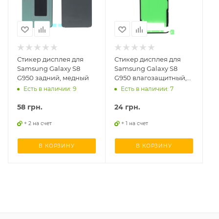
Стикер дисплея для
Стикер дисплея для
Samsung Galaxy S8
Samsung Galaxy S8
G950 задний, медный
G950 влагозащитный,
верх + низ
Есть в наличии: 9
Есть в наличии: 7
58
грн.
24
грн.
+ 2 на счет
+ 1 на счет
В КОРЗИНУ
В КОРЗИНУ