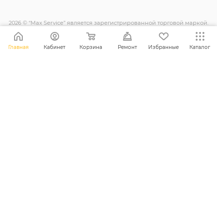
2026 © “Max Service” является зарегистрированной торговой маркой.
Все права защищены.
Главная
Кабинет
Корзина
Ремонт
Избранные
Каталог
+38 (098) 128-11-11
info@maxsc.com.ua
Украина, г. Ровно ул. Міцкевича 12
ПОЛИТИКА КОНФИДЕНЦИАЛЬНОСТИ