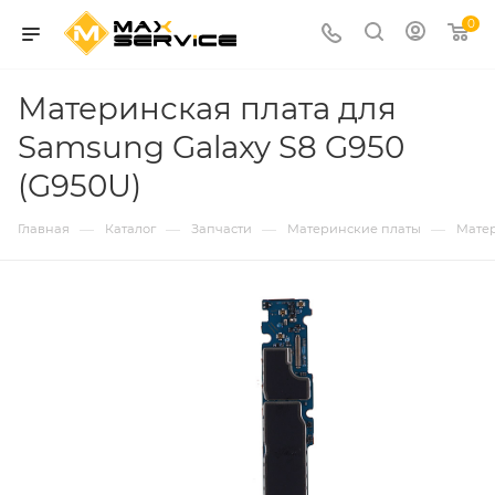
0
Материнская плата для
Samsung Galaxy S8 G950
(G950U)
—
—
—
—
Главная
Каталог
Запчасти
Материнские платы
Матер