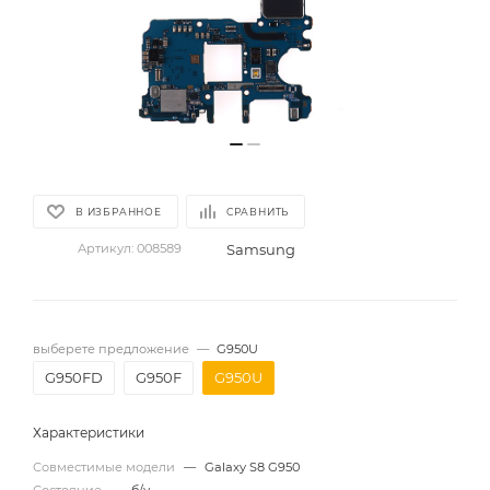
В ИЗБРАННОЕ
СРАВНИТЬ
Samsung
Артикул:
008589
выберете предложение
—
G950U
G950FD
G950F
G950U
Характеристики
Совместимые модели
—
Galaxy S8 G950
Состояние
—
б/у