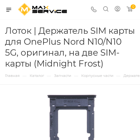
0
Лоток | Держатель SIM карты
для OnePlus Nord N10/N10
5G, оригинал, на две SIM-
карты (Midnight Frost)
—
—
—
—
Главная
Каталог
Запчасти
Корпусные части
Держате