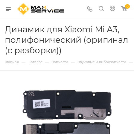
0
Динамик для Xiaomi Mi A3,
полифонический (оригинал
(с разборки))
—
—
—
—
Главная
Каталог
Запчасти
Звуковые и виброзапчасти