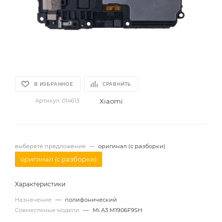
В ИЗБРАННОЕ
СРАВНИТЬ
Xiaomi
Артикул:
014613
выберете предложение
—
оригинал (с разборки)
оригинал (с разборки)
Характеристики
Назначение
—
полифонический
Совместимые модели
—
Mi A3 M1906F9SH