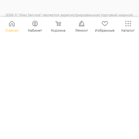
2026 © “Max Service” является зарегистрированной торговой маркой.
Все права защищены.
Главная
Кабинет
Корзина
Ремонт
Избранные
Каталог
+38 (098) 128-11-11
info@maxsc.com.ua
Украина, г. Ровно ул. Міцкевича 12
ПОЛИТИКА КОНФИДЕНЦИАЛЬНОСТИ