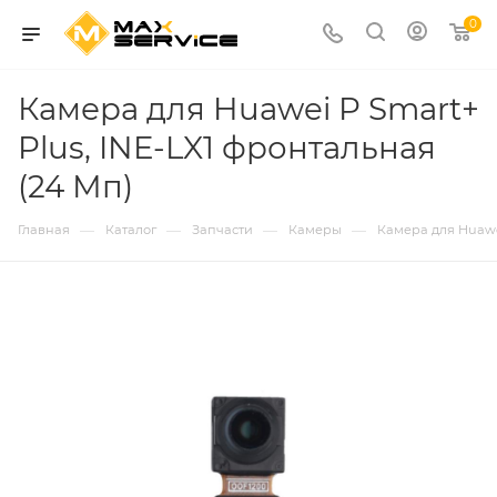
0
Камера для Huawei P Smart+
Plus, INE-LX1 фронтальная
(24 Мп)
—
—
—
—
Главная
Каталог
Запчасти
Камеры
Камера для Huawei