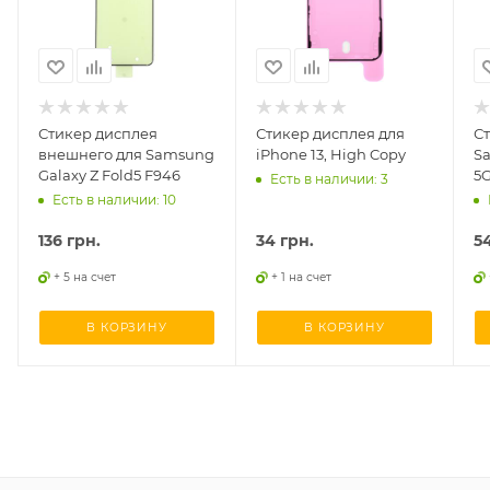
Стикер дисплея
Стикер дисплея для
С
внешнего для Samsung
iPhone 13, High Copy
Sa
Galaxy Z Fold5 F946
5G
Есть в наличии: 3
Есть в наличии: 10
136
грн.
34
грн.
5
+ 5 на счет
+ 1 на счет
В КОРЗИНУ
В КОРЗИНУ