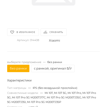
В ИЗБРАННОЕ
СРАВНИТЬ
Xiaomi
Артикул:
014408
выберете предложение
—
без рамки
без рамки
с рамкой, оригинал Б/У
Характеристики
Тип матрицы
—
IPS (без воздушной прослойки)
Совместимые модели
—
Mi 10T, Mi 10T 5G, Mi 10T Pro, Mi 10T Pro
5G, Mi 10T Pro 5G M2007J17C, Mi 10T Pro 5G M2007J3SG, Mi 10T Pro
5G M2007J3SI, Mi 10T Pro 5G M2007J3SP
Состояние
—
новый