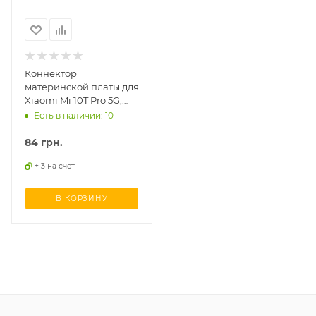
Коннектор
материнской платы для
Xiaomi Mi 10T Pro 5G,
Tecno Spark 20C на
Есть в наличии: 10
плате, 60 pin
84
грн.
+ 3 на счет
В КОРЗИНУ