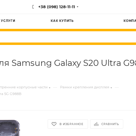
+38 (098) 128-11-11
УСЛУГИ
КАК КУПИТЬ
КОМП
я Samsung Galaxy S20 Ultra G9
—
—
тренние корпусные части
Рамки крепления дисплея
tra 5G G988B
В ИЗБРАННОЕ
СРАВНИТЬ