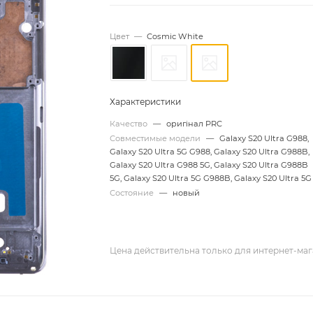
Цвет
—
Cosmic White
Характеристики
Качество
—
оригінал PRC
Совместимые модели
—
Galaxy S20 Ultra G988,
Galaxy S20 Ultra 5G G988, Galaxy S20 Ultra G988B,
Galaxy S20 Ultra G988 5G, Galaxy S20 Ultra G988B
5G, Galaxy S20 Ultra 5G G988B, Galaxy S20 Ultra 5G
Состояние
—
новый
Цена действительна только для интернет-маг