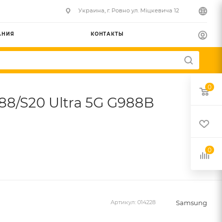
Украина, г. Ровно ул. Міцкевича 12
АНИЯ
КОНТАКТЫ
0
88/S20 Ultra 5G G988B
0
Samsung
Артикул:
014228