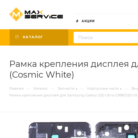
АКЦИИ
КАТАЛОГ
Рамка крепления дисплея дл
(Cosmic White)
—
—
—
—
Главная
Каталог
Запчасти
Корпусные части
Вну
Рамка крепления дисплея для Samsung Galaxy S20 Ultra G988/S20 Ul