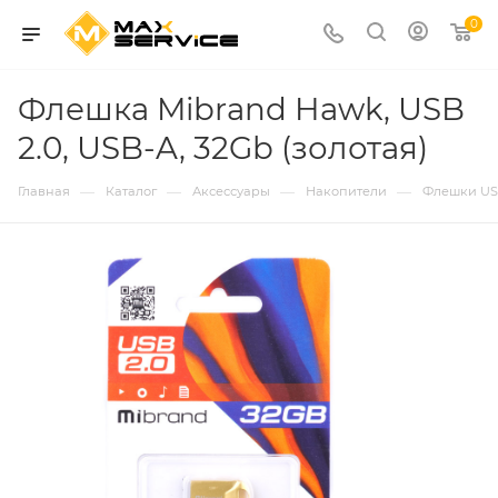
0
Флешка Mibrand Hawk, USB
2.0, USB-A, 32Gb (золотая)
—
—
—
—
Главная
Каталог
Аксессуары
Накопители
Флешки U