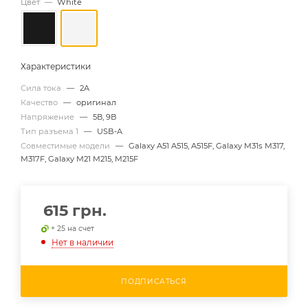
Цвет
—
White
Характеристики
Сила тока
—
2A
Качество
—
оригинал
Напряжение
—
5В, 9В
Тип разъема 1
—
USB-A
Совместимые модели
—
Galaxy A51 A515, A515F, Galaxy M31s M317,
M317F, Galaxy M21 M215, M215F
615
грн.
+ 25 на счет
Нет в наличии
ПОДПИСАТЬСЯ