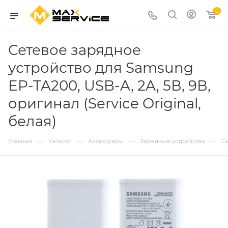
0
Сетевое зарядное
устройство для Samsung
EP-TA200, USB-A, 2A, 5В, 9В,
оригинал (Service Original,
белая)
—
—
—
—
Главная
Каталог
Аксессуары
Зарядные устройства
С