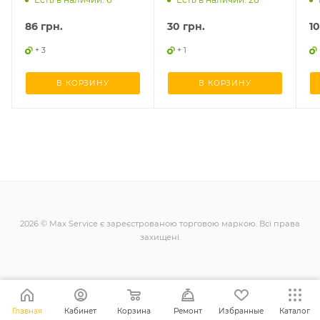
86
грн.
30
грн.
1
+ 3
+ 1
В КОРЗИНУ
В КОРЗИНУ
2026 © Max Service є зареєстрованою торговою маркою. Всі права
захищені.
+38 (098) 128-11-11
Главная
Кабинет
Корзина
Ремонт
Избранные
Каталог