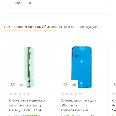
цей товар
Вам також може знадобитися
Із цим товаром купують
Стикер зовнішнього
Стикер дисплея для
С
дисплея Samsung
iPhone 15
iP
Galaxy Z Fold3 F926
вологозахисний,
Se
Service оригінал
Есть в наличии: 6
Есть в наличии: 28