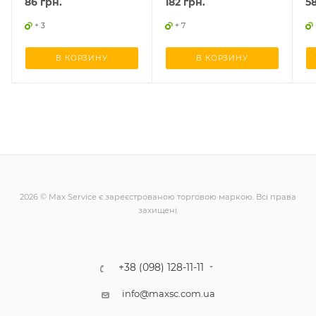
86
грн.
182
грн.
5
+ 3
+ 7
В КОРЗИНУ
В КОРЗИНУ
2026 © Max Service є зареєстрованою торговою маркою. Всі права
захищені.
+38 (098) 128-11-11
info@maxsc.com.ua