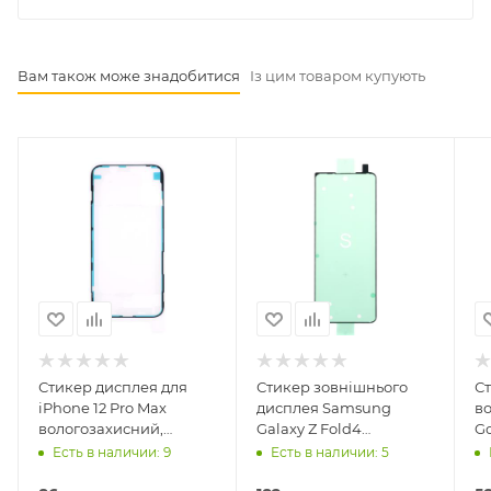
Вам також може знадобитися
Із цим товаром купують
Стикер дисплея для
Стикер зовнішнього
С
iPhone 12 Pro Max
дисплея Samsung
в
вологозахисний,
Galaxy Z Fold4
Go
Service оригінал
F936/Galaxy Z Fold 4 5G
Есть в наличии: 9
Есть в наличии: 5
F936B