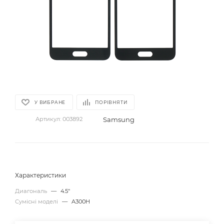
У ВИБРАНЕ
ПОРІВНЯТИ
Samsung
Артикул:
003892
Характеристики
Диагональ
—
4.5"
Сумісні моделі
—
A300H