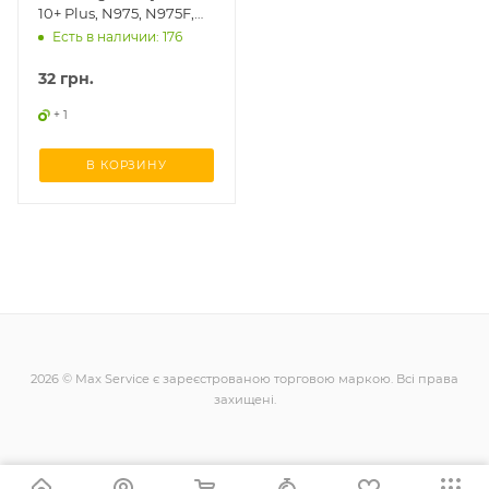
10+ Plus, N975, N975F,
гібридна UF
Есть в наличии: 176
32
грн.
+ 1
В КОРЗИНУ
2026 © Max Service є зареєстрованою торговою маркою. Всі права
захищені.
+38 (098) 128-11-11