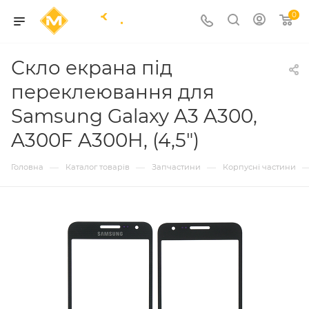
0
Скло екрана під
переклеювання для
Samsung Galaxy A3 A300,
A300F A300H, (4,5")
—
—
—
Головна
Каталог товарів
Запчастини
Корпусні частини