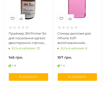
Праймер 3M Primer 94
Стикер дисплея для
для посилення адгезії
iPhone Xr/11
двосторонніх стрічок,
вологозахисний,
10мл
оригінал
Есть в наличии: 25
Есть в наличии: 6
146
грн.
107
грн.
+ 6
+ 4
В КОРЗИНУ
В КОРЗИНУ