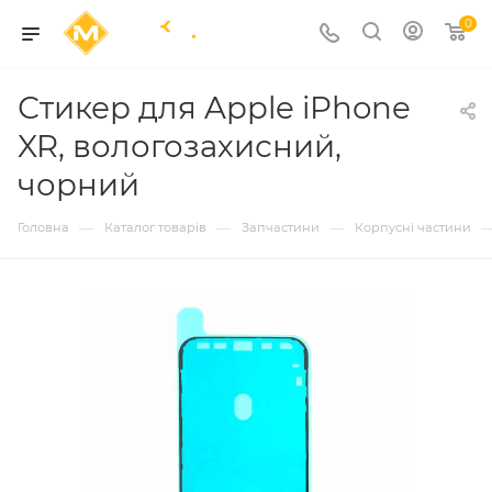
0
Стикер для Apple iPhone
XR, вологозахисний,
чорний
—
—
—
Головна
Каталог товарів
Запчастини
Корпусні частини