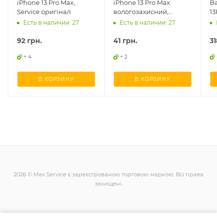
iPhone 13 Pro Max,
iPhone 13 Pro Max
Ba
Service оригінал
вологозахисний,
13
оригінал
Есть в наличии: 27
Есть в наличии: 27
92
грн.
41
грн.
31
+ 4
+ 2
В КОРЗИНУ
В КОРЗИНУ
2026 © Max Service є зареєстрованою торговою маркою. Всі права
захищені.