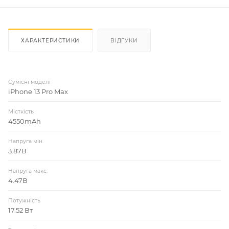
ХАРАКТЕРИСТИКИ
ВІДГУКИ
Сумісні моделі
iPhone 13 Pro Max
Місткість
4550mAh
Напруга мін.
3.87В
Напруга макс.
4.47В
Потужність
17.52 Вт