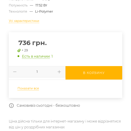
Потужність
—
17.52 Вт
Технологія
—
Li-Polymer
Усі характеристики
736
грн.
+ 29
Есть в наличии
: 1
В КОРЗИНУ
Показати все
Самовивіз сьогодні - безкоштовно
Ціна дійсна тільки для інтернет-магазину і може відрізнятися
від цін у роздрібних магазинах