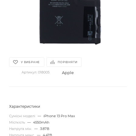
У ВИБРАНЕ
ПОРІВНЯТИ
Apple
Артикул:
018005
Характеристики
Сумісні моделі
—
iPhone 13 Pro Max
Місткість
—
4550mAh
Напруга мін.
—
3.87В
Напруга макс.
—
4.47В