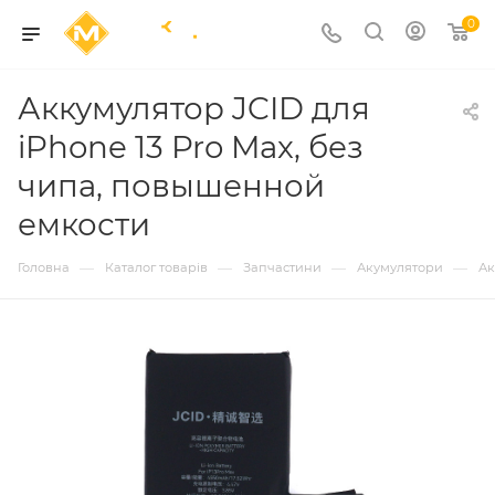
0
Аккумулятор JCID для
iPhone 13 Pro Max, без
чипа, повышенной
емкости
—
—
—
—
Головна
Каталог товарів
Запчастини
Акумулятори
Ак