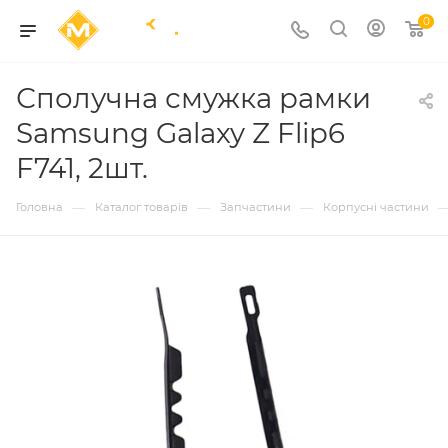
0
Сполучна смужка рамки
Samsung Galaxy Z Flip6
F741, 2шт.
—
—
—
Головна
Каталог товарів
Запчастини
Корпусні частини