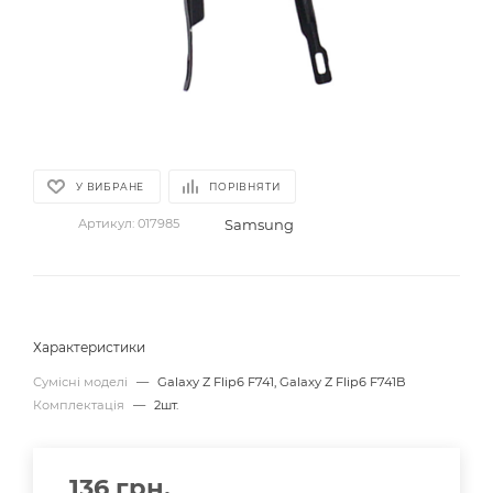
У ВИБРАНЕ
ПОРІВНЯТИ
Samsung
Артикул:
017985
Характеристики
Сумісні моделі
—
Galaxy Z Flip6 F741, Galaxy Z Flip6 F741B
Комплектація
—
2шт.
136
грн.