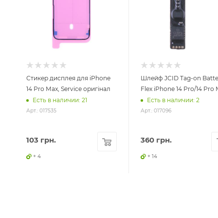
Стикер дисплея для iPhone
Шлейф JCID Tag-on Batte
14 Pro Max, Service оригінал
Flex iPhone 14 Pro/14 Pro
Есть в наличии: 21
Есть в наличии: 2
Арт.: 017535
Арт.: 017096
103
грн.
360
грн.
+ 4
+ 14