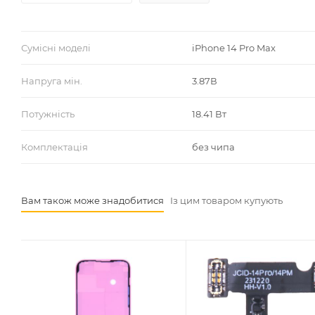
Сумісні моделі
iPhone 14 Pro Max
Напруга мін.
3.87В
Потужність
18.41 Вт
Комплектація
без чипа
Вам також може знадобитися
Із цим товаром купують