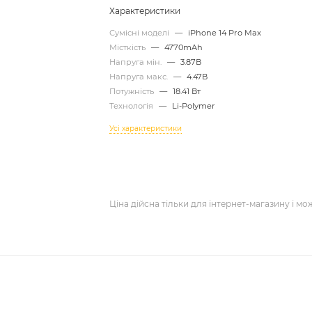
Характеристики
Сумісні моделі
—
iPhone 14 Pro Max
Місткість
—
4770mAh
Напруга мін.
—
3.87В
Напруга макс.
—
4.47В
Потужність
—
18.41 Вт
Технологія
—
Li-Polymer
Усі характеристики
Ціна дійсна тільки для інтернет-магазину і мо