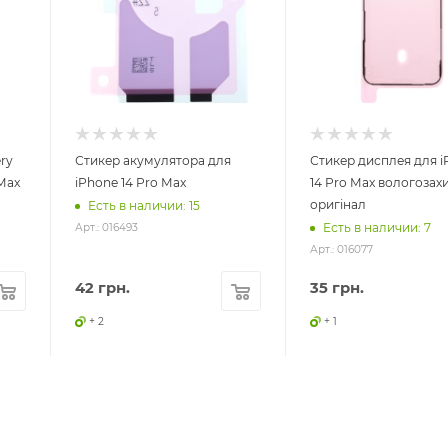
ry
Стикер акумулятора для
Стикер дисплея для i
 Max
iPhone 14 Pro Max
14 Pro Max вологозах
оригінал
Есть в наличии: 15
Есть в наличии: 7
Арт.: 016493
Арт.: 016077
42
грн.
35
грн.
+ 2
+ 1