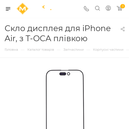
0
Скло дисплея для iPhone
Air, з T-OCA плівкою
—
—
—
Головна
Каталог товарів
Запчастини
Корпусні частини