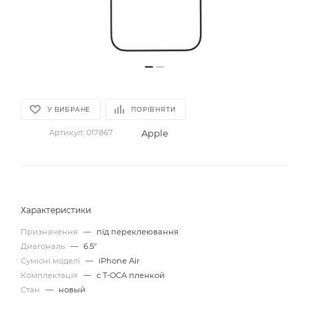
У ВИБРАНЕ
ПОРІВНЯТИ
Apple
Артикул:
017867
Характеристики
Призначення
—
під переклеювання
Диагональ
—
6.5"
Сумісні моделі
—
iPhone Air
Комплектація
—
с T-OCA пленкой
Стан
—
новый