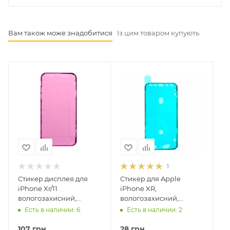
Вам також може знадобитися
Із цим товаром купують
1
Стикер дисплея для
Стикер для Apple
iPhone Xr/11
iPhone XR,
вологозахисний,
вологозахисний,
оригінал
чорний
Есть в наличии: 6
Есть в наличии: 2
107
грн.
28
грн.