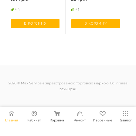
+ 4
+ 1
В КОРЗИНУ
В КОРЗИНУ
2026 © Max Service є зареєстрованою торговою маркою. Всі права
захищені.
+38 (098) 128-11-11
Главная
Кабинет
Корзина
Ремонт
Избранные
Каталог
info@maxsc.com.ua