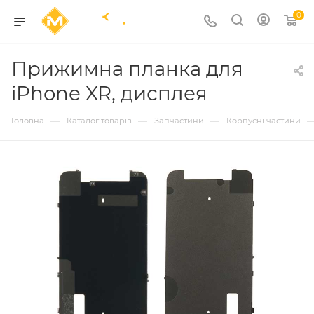
0
Прижимна планка для
iPhone XR, дисплея
—
—
—
Головна
Каталог товарів
Запчастини
Корпусні частини