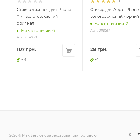
1
Стикер дисплея для iPhone
Стикер для Apple iPhone 
Xr/11 вологозахисний,
вологозахисний, чорний
оригінал
Есть в наличии: 2
Есть в наличии: 6
Арт.: 009517
Арт.: 014930
107
грн.
28
грн.
+ 4
+ 1
+
2026 © Max Service є зареєстрованою торговою