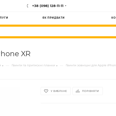
+38 (098) 128-11-11
ЛУГИ
ЯК ПРИДБАТИ
КО
Phone XR
—
—
и
Гвинти та притискні планки
Гвинти зовнішні для Apple iPhon
У ВИБРАНЕ
ПОРІВНЯТИ