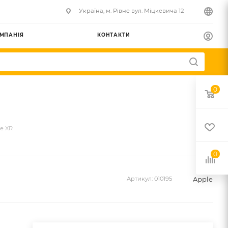
Українa, м. Рівне вул. Міцкевича 12
МПАНІЯ
КОНТАКТИ
0
e XR
0
Apple
Артикул:
010195