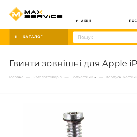
АКЦІЇ
ПОС
КАТАЛОГ
Гвинти зовнішні для Apple i
—
—
—
Головна
Каталог товарів
Запчастини
Корпусні частин