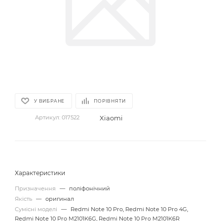
У ВИБРАНЕ
ПОРІВНЯТИ
Xiaomi
Артикул:
017522
Характеристики
Призначення
—
поліфонічний
Якість
—
оригинал
Сумісні моделі
—
Redmi Note 10 Pro, Redmi Note 10 Pro 4G,
Redmi Note 10 Pro M2101K6G, Redmi Note 10 Pro M2101K6R