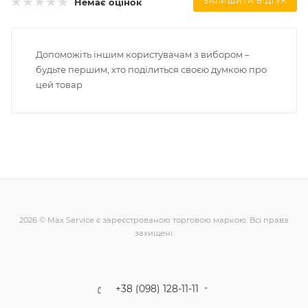
Немає оцінок
ЗАЛИШИТИ ВІДГУК
Допоможіть іншим користувачам з вибором –
будьте першим, хто поділиться своєю думкою про
цей товар
2026 © Max Service є зареєстрованою торговою маркою. Всі права
захищені.
+38 (098) 128-11-11