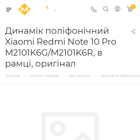
0
Динамік поліфонічний
Xiaomi Redmi Note 10 Pro
M2101K6G/M2101K6R, в
рамці, оригінал
—
—
—
Головна
Каталог товарів
Запчастини
Звукові та віброзап