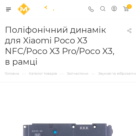
0
Поліфонічний динамік
для Xiaomi Poco X3
NFC/Poco X3 Pro/Poco X3,
в рамці
—
—
—
Головна
Каталог товарів
Запчастини
Звукові та віброзап