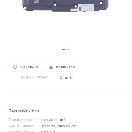
У ВИБРАНЕ
ПОРІВНЯТИ
Xiaomi
Артикул:
017437
Характеристики
Призначення
—
поліфонічний
Сумісні моделі
—
Poco X3, Poco X3 Pro
Комплектація
—
в рамке