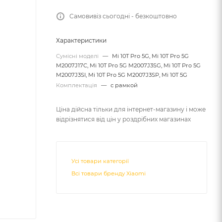
Самовивіз сьогодні - безкоштовно
Характеристики
Сумісні моделі
—
Mi 10T Pro 5G, Mi 10T Pro 5G
M2007J17C, Mi 10T Pro 5G M2007J3SG, Mi 10T Pro 5G
M2007J3SI, Mi 10T Pro 5G M2007J3SP, Mi 10T 5G
Комплектація
—
с рамкой
Ціна дійсна тільки для інтернет-магазину і може
відрізнятися від цін у роздрібних магазинах
Усі товари категорії
Всі товари бренду Xiaomi