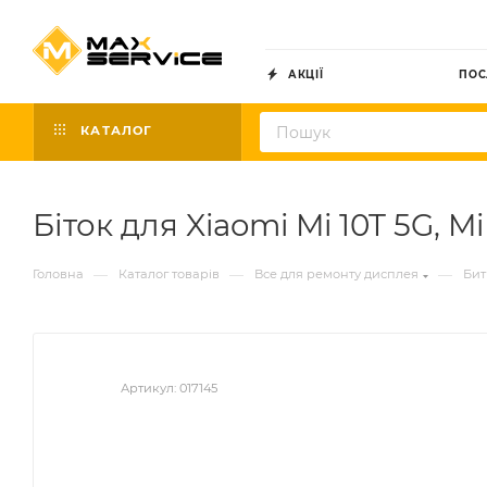
АКЦІЇ
ПОС
КАТАЛОГ
Біток для Xiaomi Mi 10T 5G, M
—
—
—
Головна
Каталог товарів
Все для ремонту дисплея
Бит
Артикул:
017145