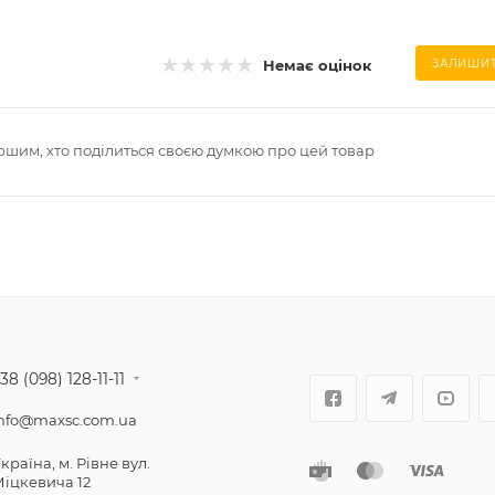
Немає оцінок
ЗАЛИШИТ
ршим, хто поділиться своєю думкою про цей товар
38 (098) 128-11-11
nfo@maxsc.com.ua
країнa, м. Рівне вул.
іцкевича 12