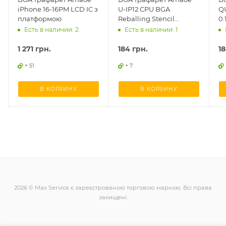
iPhone 16-16PM LCD IC з
U-IP12 CPU BGA
Q
платформою
Reballing Stencil
0
0.12mm, iPhone 16 series
Есть в наличии: 2
Есть в наличии: 1
для реболлінгу
1 271
грн.
184
грн.
1
+ 51
+ 7
В КОРЗИНУ
В КОРЗИНУ
2026 © Max Service є зареєстрованою торговою маркою. Всі права
захищені.