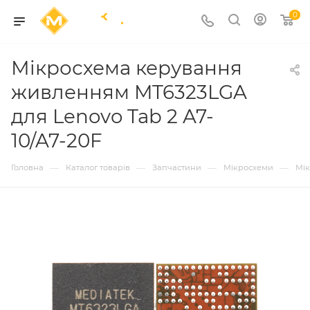
0
Мікросхема керування
живленням MT6323LGA
для Lenovo Tab 2 A7-
10/A7-20F
—
—
—
—
Головна
Каталог товарів
Запчастини
Мікросхеми
Мі