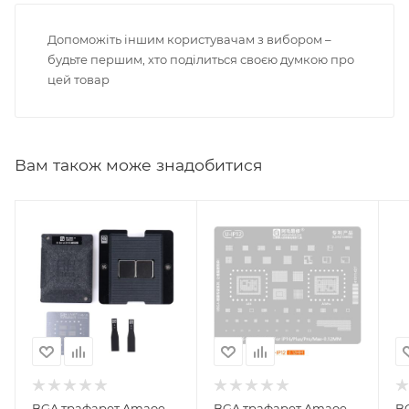
Допоможіть іншим користувачам з вибором –
будьте першим, хто поділиться своєю думкою про
цей товар
Вам також може знадобитися
BGA трафарет Amaoe
BGA трафарет Amaoe
B