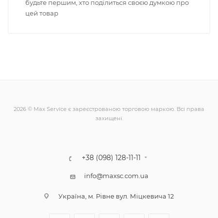
будьте першим, хто поділиться своєю думкою про
цей товар
2026 © Max Service є зареєстрованою торговою маркою. Всі права
захищені.
+38 (098) 128-11-11
info@maxsc.com.ua
Українa, м. Рівне вул. Міцкевича 12