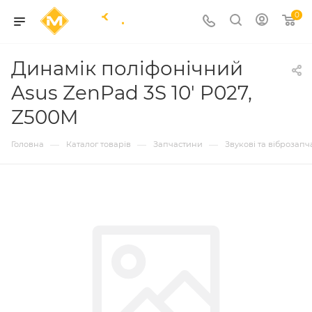
0
Динамік поліфонічний
Asus ZenPad 3S 10' P027,
Z500M
—
—
—
Головна
Каталог товарів
Запчастини
Звукові та віброзап