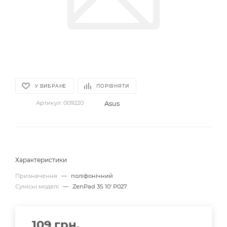
У ВИБРАНЕ
ПОРІВНЯТИ
Asus
Артикул:
009220
Характеристики
Призначення
—
поліфонічний
Сумісні моделі
—
ZenPad 3S 10' P027
109
грн.