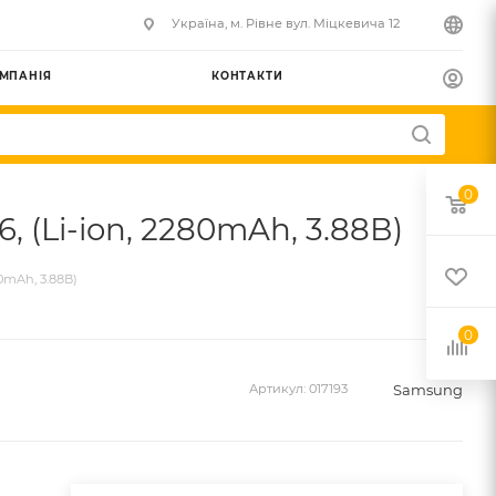
Українa, м. Рівне вул. Міцкевича 12
МПАНІЯ
КОНТАКТИ
0
 (Li-ion, 2280mAh, 3.88В)
0mAh, 3.88В)
0
Samsung
Артикул:
017193