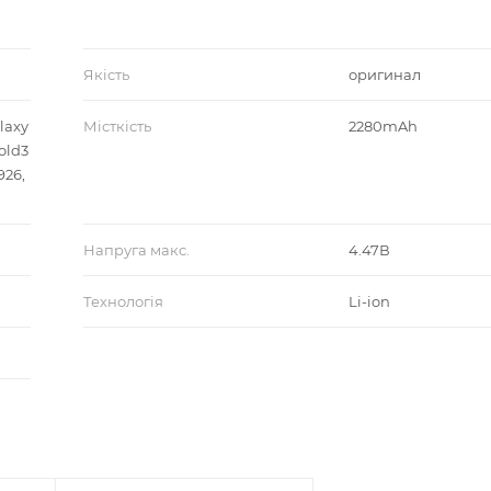
Якість
оригинал
laxy
Місткість
2280mAh
old3
926,
Напруга макс.
4.47В
Технологія
Li-ion