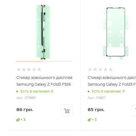
Стикер зовнішнього дисплея
Стикер зовнішнього дис
Samsung Galaxy Z Fold3 F926
Samsung Galaxy Z Fold3 F
Есть в наличии: 6
Есть в наличии: 11
Арт.: 017883
Арт.: 016811
86
грн.
85
грн.
+ 3
+ 3