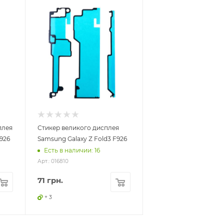
плея
Стикер великого дисплея
926
Samsung Galaxy Z Fold3 F926
Есть в наличии: 16
Арт.: 016810
71
грн.
+ 3