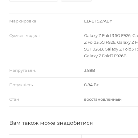
Маркировка
EB-BF927ABY
Сумісні моделі
Galaxy Z Fold 3 5G F926, Ga
Z Fold3 5G F926, Galaxy Z F
5G F926B, Galaxy Z Fold3 F
Galaxy Z Fold3 F926B
Напруга мін.
3.88В
Потужність
8.84 Вт
Стан
восстановленный
Вам також може знадобитися