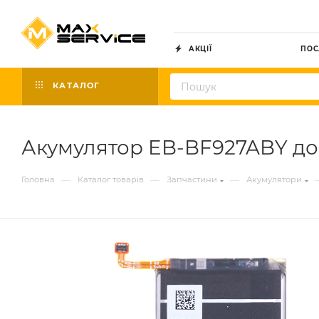
АКЦІЇ
ПОС
КАТАЛОГ
Акумулятор EB-BF927ABY до S
—
—
—
Головна
Каталог товарів
Запчастини
Акумулятори