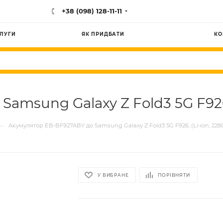
+38 (098) 128-11-11
ЛУГИ
ЯК ПРИДБАТИ
КО
amsung Galaxy Z Fold3 5G F926,
—
Акумулятор EB-BF927ABY до Samsung Galaxy Z Fold3 5G F926, (Li-ion, 228
У ВИБРАНЕ
ПОРІВНЯТИ