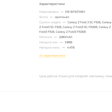
Характеристики
Маркировка
—
EB-BF927ABY
Якість
—
оригинал
Сумісні моделі
—
Galaxy Z Fold 3 5G F926, Galaxy
Z Fold3 5G F926, Galaxy Z Fold3 5G F926B, Galaxy Z
Fold3 F926, Galaxy Z Fold3 F926B
Місткість
—
2280mAh
Напруга мін.
—
3.88В
Напруга макс.
—
4.47В
Усі характеристики
Ціна дійсна тільки для інтернет-магазину і мо