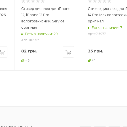
плея
Стикер дисплея для iPhone
Стикер дисплея для i
926
12, iPhone 12 Pro
14 Pro Max вологозах
вологозахисний, Service
оригінал
оригінал
Есть в наличии: 7
Есть в наличии: 29
Арт.: 016077
Арт.: 017597
82
грн.
35
грн.
+ 3
+ 1