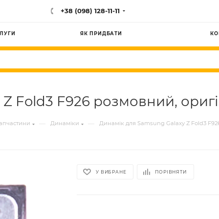
+38 (098) 128-11-11
ЛУГИ
ЯК ПРИДБАТИ
КО
 Z Fold3 F926 розмовний, ориг
—
—
запчастини
Динаміки
Динамік для Samsung Galaxy Z Fold3 F92
У ВИБРАНЕ
ПОРІВНЯТИ