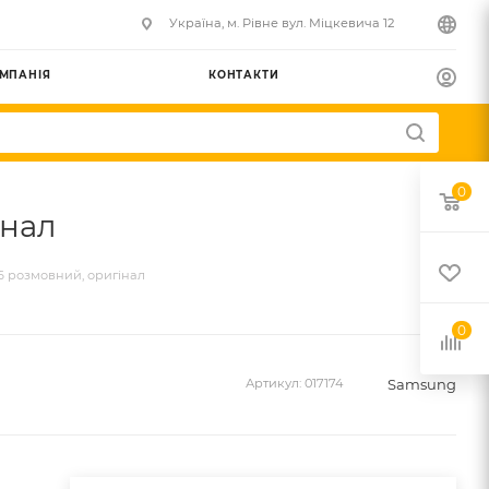
Українa, м. Рівне вул. Міцкевича 12
МПАНІЯ
КОНТАКТИ
0
інал
6 розмовний, оригінал
0
Samsung
Артикул:
017174