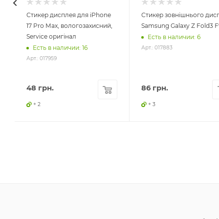
Стикер дисплея для iPhone
Стикер зовнішнього дис
17 Pro Max, вологозахисний,
Samsung Galaxy Z Fold3 F
Service оригінал
Есть в наличии: 6
Есть в наличии: 16
Арт.: 017883
Арт.: 017959
48
грн.
86
грн.
+ 2
+ 3