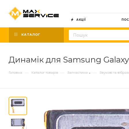
АКЦІЇ
ПОС
КАТАЛОГ
Динамік для Samsung Galaxy
—
—
—
Головна
Каталог товарів
Запчастини
Звукові та вібро