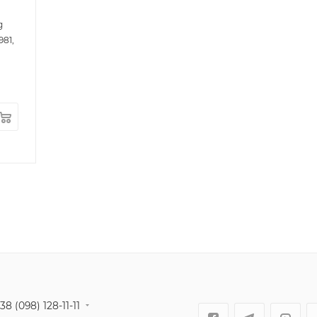
g
981,
38 (098) 128-11-11