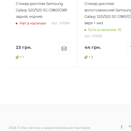
Стикер дисплея Samsung
Стикер дисплея
Galaxy S20/S20 5G G980/G981
вологозахисний Samsun
задній, мідний
Galaxy S20/S20 5G G980/G
верх + низ
Нет в наличии
Арт.: 015556
Есть в наличии: 10
Арт.: 011293
23
грн.
44
грн.
+ 1
+ 2
+
2026 © Max Service є зареєстрованою торговою