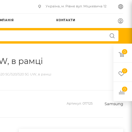
Українa, м. Рівне вул. Міцкевича 12
МПАНІЯ
КОНТАКТИ
0
W, в рамці
0
0 5G/S20/S20 5G UW, в рамці
0
Samsung
Артикул:
017125