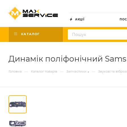
АКЦІЇ
ПОС
КАТАЛОГ
Динамік поліфонічний Samsu
—
—
—
Головна
Каталог товарів
Запчастини
Звукові та вібро