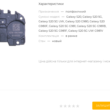
Характеристики
Призначення
—
поліфонічний
Сумісні моделі
—
Galaxy S20, Galaxy S20 5G,
Galaxy S20 5G UW, Galaxy S20 G980, Galaxy S20
G980F, Galaxy S20 5G G981, Galaxy S20 5G G981B,
Galaxy S20 5G G981F, Galaxy S20 5G UW G981V
Комплектація
—
в рамке
Стан
—
новый
Ціна дійсна тільки для інтернет-магазину і мо
ЗАЛИШИТ