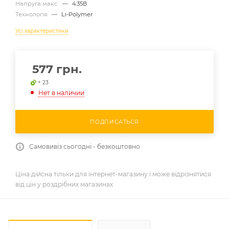
Напруга макс.
—
4.35В
Технологія
—
Li-Polymer
Усі характеристики
577
грн.
+ 23
Нет в наличии
ПОДПИСАТЬСЯ
Самовивіз сьогодні - безкоштовно
Ціна дійсна тільки для інтернет-магазину і може відрізнятися
від цін у роздрібних магазинах