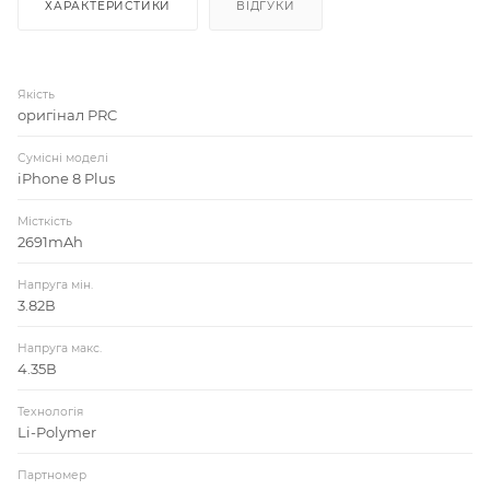
ХАРАКТЕРИСТИКИ
ВІДГУКИ
Якість
оригінал PRC
Сумісні моделі
iPhone 8 Plus
Місткість
2691mAh
Напруга мін.
3.82В
Напруга макс.
4.35В
Технологія
Li-Polymer
Партномер