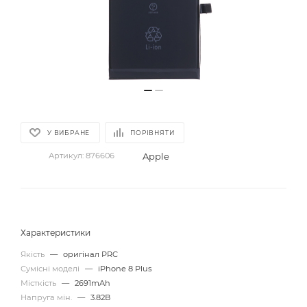
У ВИБРАНЕ
ПОРІВНЯТИ
Apple
Артикул:
876606
Характеристики
Якість
—
оригінал PRC
Сумісні моделі
—
iPhone 8 Plus
Місткість
—
2691mAh
Напруга мін.
—
3.82В