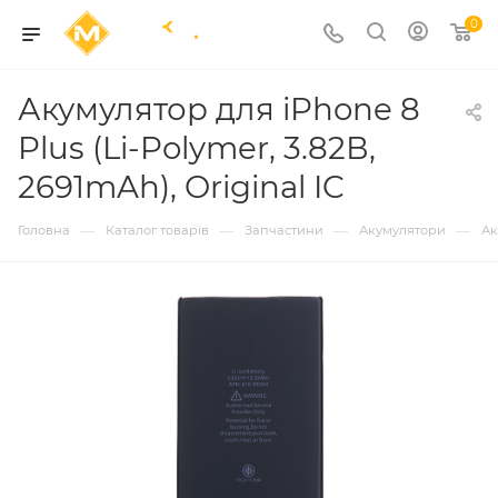
0
Акумулятор для iPhone 8
Plus (Li-Polymer, 3.82В,
2691mAh), Original IC
—
—
—
—
Головна
Каталог товарів
Запчастини
Акумулятори
Ак