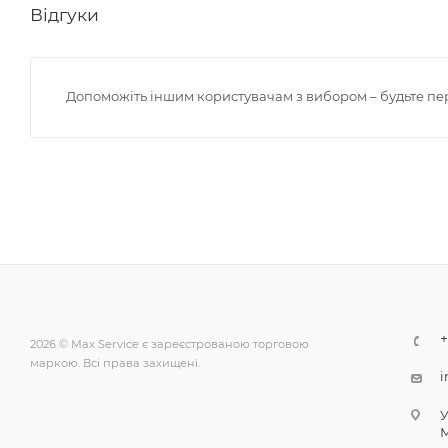
Відгуки
Допоможіть іншим користувачам з вибором – будьте пе
+
2026 © Max Service є зареєстрованою торговою
маркою. Всі права захищені.
i
У
М