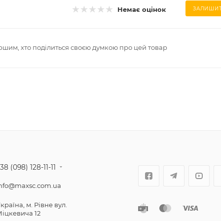
Немає оцінок
ЗАЛИШИТ
ршим, хто поділиться своєю думкою про цей товар
38 (098) 128-11-11
nfo@maxsc.com.ua
країнa, м. Рівне вул.
іцкевича 12