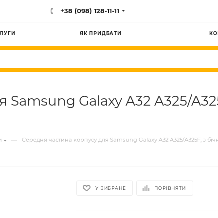
+38 (098) 128-11-11
ЛУГИ
ЯК ПРИДБАТИ
КО
я Samsung Galaxy A32 A325/A32
—
и
Середня частина корпусу для Samsung Galaxy A32 A325/A325F, з бі
У ВИБРАНЕ
ПОРІВНЯТИ