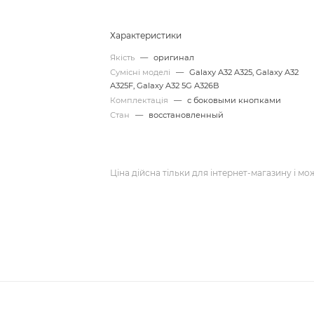
Характеристики
Якість
—
оригинал
Сумісні моделі
—
Galaxy A32 A325, Galaxy A32
A325F, Galaxy A32 5G A326B
Комплектація
—
с боковыми кнопками
Стан
—
восстановленный
Ціна дійсна тільки для інтернет-магазину і мо