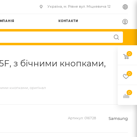
Українa, м. Рівне вул. Міцкевича 12
МПАНІЯ
КОНТАКТИ
0
5F, з бічними кнопками,
0
чними кнопками, оригінал
0
Samsung
Артикул:
016728