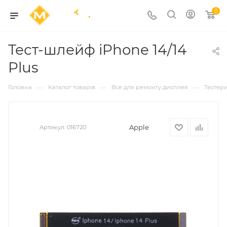
0
Тест-шлейф iPhone 14/14
Plus
—
—
—
Головна
Каталог товарів
Все для ремонту дисплея
Тестер
Apple
Артикул:
016720