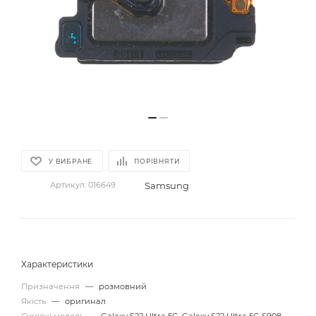
У ВИБРАНЕ
ПОРІВНЯТИ
Samsung
Артикул:
016649
Характеристики
Призначення
—
розмовний
Якість
—
оригинал
Сумісні моделі
—
Galaxy S22 Ultra 5G, Galaxy S22 Ultra 5G S908,