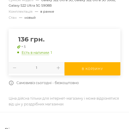
Galaxy S22 Ultra 5G S908B
Комплектація
—
в рамке
Стан
—
новый
136
грн.
+ 5
Есть в наличии
: 1
В КОРЗИНУ
Самовивіз сьогодні - безкоштовно
Ціна дійсна тільки для інтернет-магазину і може відрізнятися
від цін у роздрібних магазинах