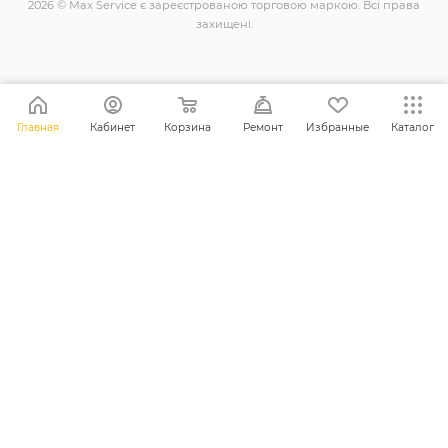
2026 © Max Service є зареєстрованою торговою маркою. Всі права
захищені.
+38 (098) 128-11-11
Главная
Кабинет
Корзина
Ремонт
Избранные
Каталог
info@maxsc.com.ua
Українa, м. Рівне вул. Міцкевича 12
ПОЛІТИКА КОНФІДЕНЦІЙНОСТІ