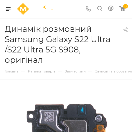
0
Динамік розмовний
Samsung Galaxy S22 Ultra
/S22 Ultra 5G S908,
оригінал
—
—
—
Головна
Каталог товарів
Запчастини
Звукові та віброзап