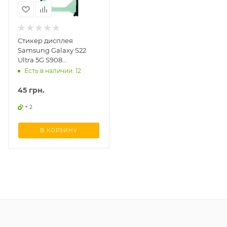
Стикер дисплея
Samsung Galaxy S22
Ultra 5G S908
вологозахисний
Есть в наличии: 12
45
грн.
+ 2
В КОРЗИНУ