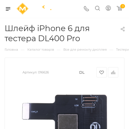
0
Шлейф iPhone 6 для
тестера DL400 Pro
—
—
—
Головна
Каталог товарів
Все для ремонту дисплея
Тестер
DL
Артикул:
016626