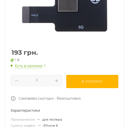
193
грн.
+ 8
Есть в наличии
: 1
В КОРЗИНУ
Самовивіз сьогодні - безкоштовно
Характеристики
Призначення
—
для тестера
Сумісні моделі
—
iPhone 6