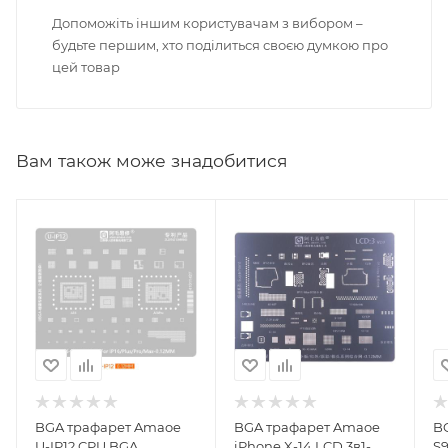
Допоможіть іншим користувачам з вибором –
будьте першим, хто поділиться своєю думкою про
цей товар
Вам також може знадобитися
BGA трафарет Amaoe
BGA трафарет Amaoe
B
U-IP12 CPU BGA
iPhone X-14 LCD 3в1-
S9