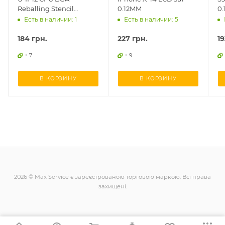
Reballing Stencil
0.12MM
0.
0.12mm, iPhone 16 series
Ga
Есть в наличии: 1
Есть в наличии: 5
для реболлінгу
S9
184
грн.
227
грн.
19
+ 7
+ 9
В КОРЗИНУ
В КОРЗИНУ
2026 © Max Service є зареєстрованою торговою маркою. Всі права
захищені.