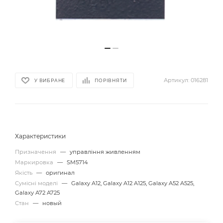
Артикул:
016281
У ВИБРАНЕ
ПОРІВНЯТИ
Характеристики
Призначення
—
управління живленням
Маркировка
—
SM5714
Якість
—
оригинал
Сумісні моделі
—
Galaxy A12, Galaxy A12 A125, Galaxy A52 A525,
Galaxy A72 A725
Стан
—
новый