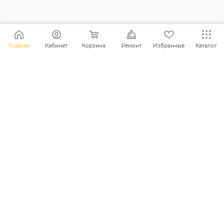
+38 (098) 128-11-11
Главная
Кабинет
Корзина
Ремонт
Избранные
Каталог
info@maxsc.com.ua
Українa, м. Рівне вул. Міцкевича 12
ПОЛІТИКА КОНФІДЕНЦІЙНОСТІ