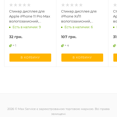
Стикер дисплея для
Стикер дисплея для
С
Apple iPhone 11 Pro Max
iPhone Xr/11
Ap
вологозахисний,
вологозахисний,
в
оригінал
оригінал
о
Есть в наличии: 9
Есть в наличии: 6
32
грн.
107
грн.
31
+ 1
+ 4
В КОРЗИНУ
В КОРЗИНУ
2026 © Max Service є зареєстрованою торговою маркою. Всі права
захищені.