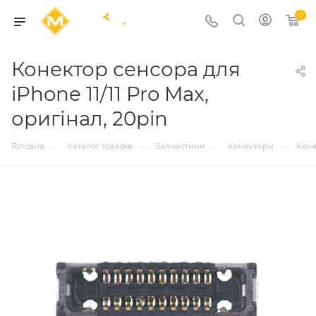
0
Конектор сенсора для
iPhone 11/11 Pro Max,
оригінал, 20pin
—
—
—
—
Головна
Каталог товарів
Запчастини
Конектори
Коне