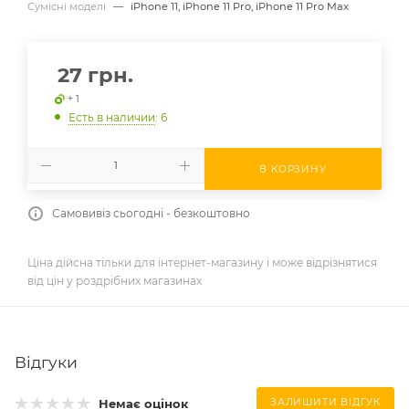
Сумісні моделі
—
iPhone 11, iPhone 11 Pro, iPhone 11 Pro Max
27
грн.
+ 1
Есть в наличии
: 6
В КОРЗИНУ
Самовивіз сьогодні - безкоштовно
Ціна дійсна тільки для інтернет-магазину і може відрізнятися
від цін у роздрібних магазинах
Відгуки
Немає оцінок
ЗАЛИШИТИ ВІДГУК