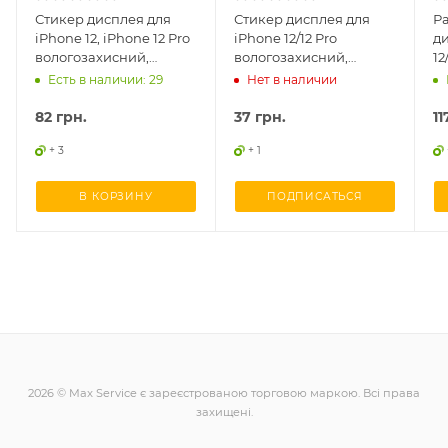
Стикер дисплея для
Стикер дисплея для
Р
iPhone 12, iPhone 12 Pro
iPhone 12/12 Pro
ди
вологозахисний,
вологозахисний,
12
Service оригінал
оригінал
Есть в наличии: 29
Нет в наличии
82
грн.
37
грн.
11
+ 3
+ 1
В КОРЗИНУ
ПОДПИСАТЬСЯ
2026 © Max Service є зареєстрованою торговою маркою. Всі права
захищені.