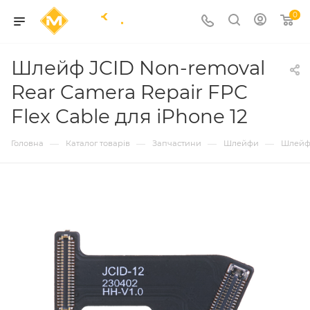
0
Шлейф JCID Non-removal
Rear Camera Repair FPC
Flex Cable для iPhone 12
—
—
—
—
Головна
Каталог товарів
Запчастини
Шлейфи
Шлейф 