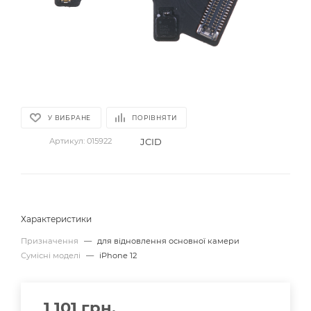
У ВИБРАНЕ
ПОРІВНЯТИ
JCID
Артикул:
015922
Характеристики
Призначення
—
для відновлення основної камери
Сумісні моделі
—
iPhone 12
1 101
грн.