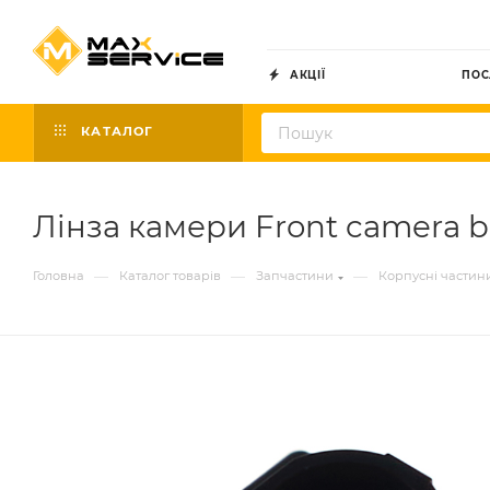
АКЦІЇ
ПОС
КАТАЛОГ
Лінза камери Front camera bl
—
—
—
Головна
Каталог товарів
Запчастини
Корпусні частин