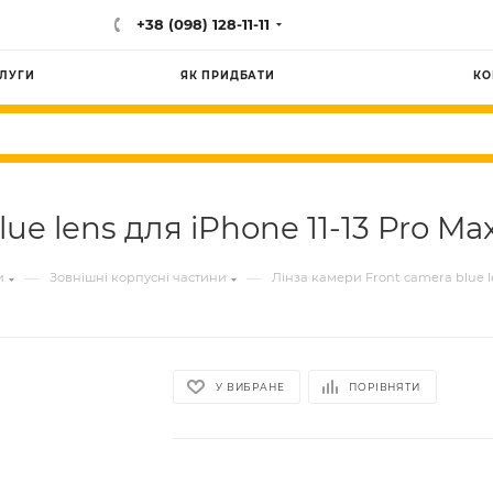
+38 (098) 128-11-11
ЛУГИ
ЯК ПРИДБАТИ
КО
ue lens для iPhone 11-13 Pro Ma
—
—
и
Зовнішні корпусні частини
Лінза камери Front camera blue le
У ВИБРАНЕ
ПОРІВНЯТИ