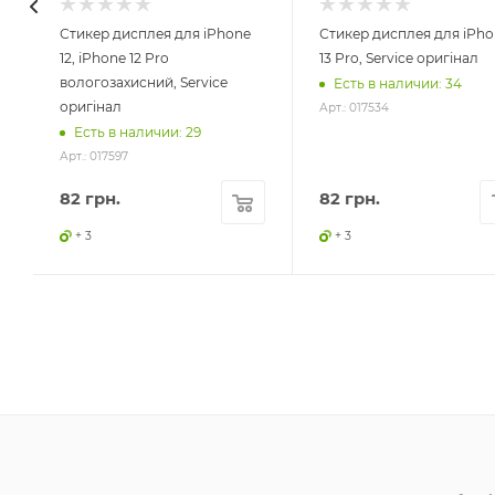
Стикер дисплея для iPhone
Стикер дисплея для iPho
12, iPhone 12 Pro
13 Pro, Service оригінал
вологозахисний, Service
Есть в наличии: 34
оригінал
Арт.: 017534
Есть в наличии: 29
Арт.: 017597
82
грн.
82
грн.
+ 3
+ 3