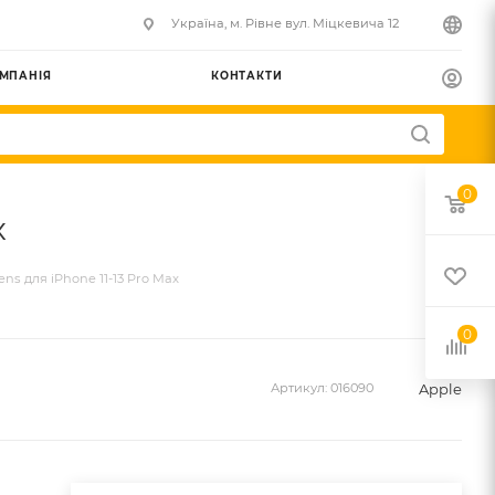
Українa, м. Рівне вул. Міцкевича 12
МПАНІЯ
КОНТАКТИ
0
x
ns для iPhone 11-13 Pro Max
0
Apple
Артикул:
016090