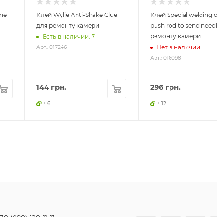
ne
Клей Wylie Anti-Shake Glue
Клей Special welding o
для ремонту камери
push rod to send needl
ремонту камери
Есть в наличии: 7
Нет в наличии
Арт.: 017246
Арт.: 016098
144
грн.
296
грн.
+ 6
+ 12