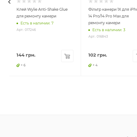
Клей Wylie Anti-Shake Glue
Фільтр камери 1X для iPh
для ремонту камери
14 Pro/14 Pro Max для
ремонту камери
Есть в наличии: 7
Есть в наличии: 3
Арт.: 017246
Арт.: 016843
144
грн.
102
грн.
+ 6
+ 4