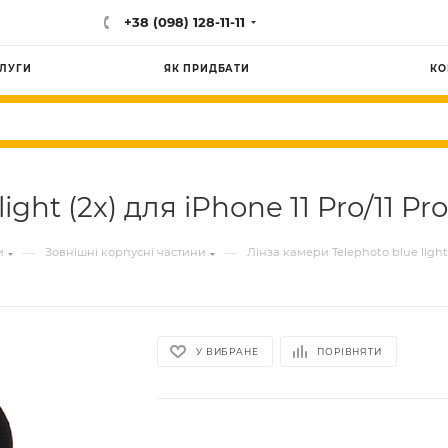
+38 (098) 128-11-11
ЛУГИ
ЯК ПРИДБАТИ
КО
ght (2x) для iPhone 11 Pro/11 Pr
—
—
и
Зовнішні корпусні частини
Лінза камери Telephoto blue light 
У ВИБРАНЕ
ПОРІВНЯТИ