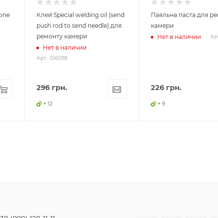
one
Клей Special welding oil (send
Паяльна паста для р
push rod to send needle) для
камери
ремонту камери
Нет в наличии
Арт
Нет в наличии
Арт.: 016098
296
грн.
226
грн.
+ 12
+ 9