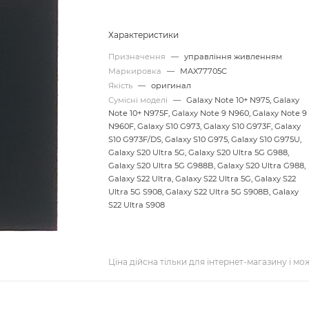
Характеристики
Призначення
—
управління живленням
Маркировка
—
MAX77705C
Якість
—
оригинал
Сумісні моделі
—
Galaxy Note 10+ N975, Galaxy
Note 10+ N975F, Galaxy Note 9 N960, Galaxy Note 9
N960F, Galaxy S10 G973, Galaxy S10 G973F, Galaxy
S10 G973F/DS, Galaxy S10 G975, Galaxy S10 G975U,
Galaxy S20 Ultra 5G, Galaxy S20 Ultra 5G G988,
Galaxy S20 Ultra 5G G988B, Galaxy S20 Ultra G988,
Galaxy S22 Ultra, Galaxy S22 Ultra 5G, Galaxy S22
Ultra 5G S908, Galaxy S22 Ultra 5G S908B, Galaxy
S22 Ultra S908
Ціна дійсна тільки для інтернет-магазину і мо