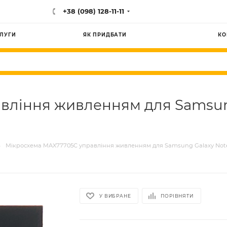
+38 (098) 128-11-11
ЛУГИ
ЯК ПРИДБАТИ
КО
вління живленням для Samsung
—
Мікросхема MAX77705C управління живленням для Samsung Galaxy Note 10
У ВИБРАНЕ
ПОРІВНЯТИ