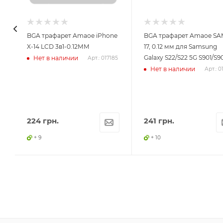
BGA трафарет Amaoe iPhone
BGA трафарет Amaoe SA
X-14 LCD 3в1-0.12MM
17, 0.12 мм для Samsung
Galaxy S22/S22 5G S901/S9
Нет в наличии
Арт.: 017185
Нет в наличии
Арт.: 0
224
грн.
241
грн.
+ 9
+ 10