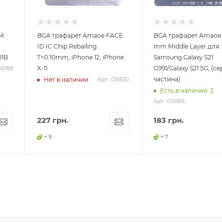
M:
BGA трафарет Amaoe FACE
BGA трафарет Amaoe 
ID IC Chip Reballing
mm Middle Layer для
01B
T=0.10mm, iPhone 12, iPhone
Samsung Galaxy S21
X-11
G991/Galaxy S21 5G, (с
16789
частина)
Нет в наличии
Арт.: 016550
Есть в наличии: 2
Арт.: 015956
227
грн.
183
грн.
+ 9
+ 7