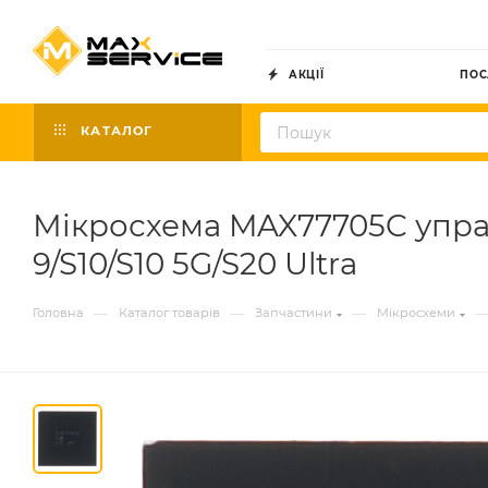
АКЦІЇ
ПОС
КАТАЛОГ
Мікросхема MAX77705C упра
9/S10/S10 5G/S20 Ultra
—
—
—
Головна
Каталог товарів
Запчастини
Мікросхеми