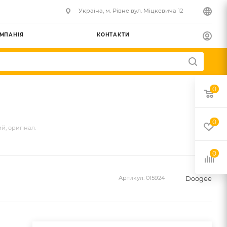
Українa, м. Рівне вул. Міцкевича 12
МПАНІЯ
КОНТАКТИ
0
0
й, оригінал.
0
Doogee
Артикул:
015924