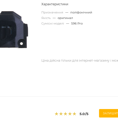
Характеристики
Призначення
—
поліфонічний
Якість
—
оригинал
Сумісні моделі
—
S96 Pro
Ціна дійсна тільки для інтернет-магазину і мо
5.0
/5
ЗАЛИШИТ