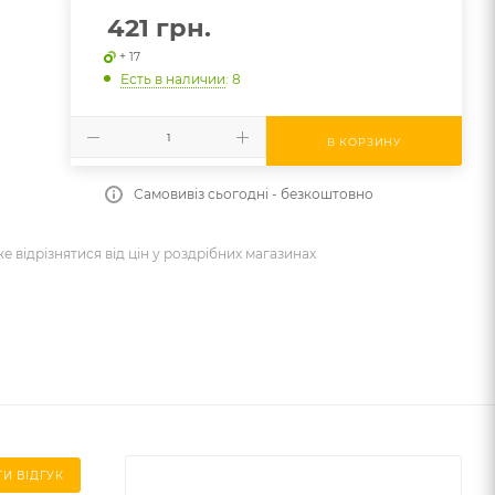
421
грн.
+ 17
Есть в наличии
: 8
В КОРЗИНУ
Самовивіз сьогодні - безкоштовно
же відрізнятися від цін у роздрібних магазинах
И ВІДГУК