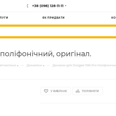
+38 (098) 128-11-11
ЛУГИ
ЯК ПРИДБАТИ
КО
поліфонічний, оригінал.
—
—
запчастини
Динаміки
Динамік для Doogee S96 Pro поліфонічни
У ВИБРАНЕ
ПОРІВНЯТИ