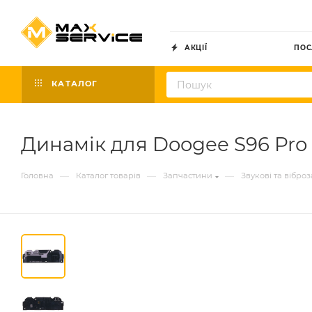
АКЦІЇ
ПОС
КАТАЛОГ
Динамік для Doogee S96 Pro 
—
—
—
Головна
Каталог товарів
Запчастини
Звукові та вібро