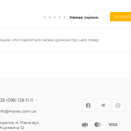
Немає оцінок
ЗАЛИШИТ
ршим, хто поділиться своєю думкою про цей товар
38 (098) 128-11-11
nfo@maxsc.com.ua
країнa, м. Рівне вул.
іцкевича 12