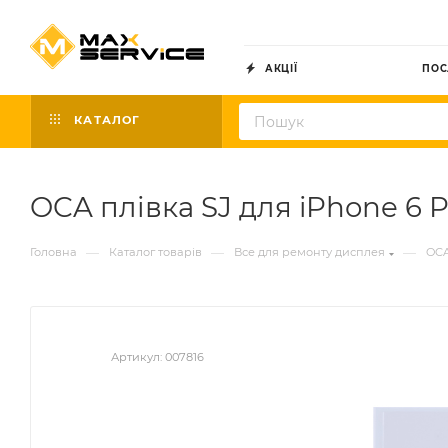
АКЦІЇ
ПОС
КАТАЛОГ
OCA плівка SJ для iPhone 6 P
—
—
—
Головна
Каталог товарів
Все для ремонту дисплея
OCA
Артикул:
007816