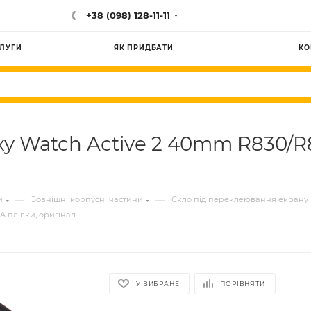
+38 (098) 128-11-11
ЛУГИ
ЯК ПРИДБАТИ
КО
y Watch Active 2 40mm R830/R8
—
—
и
Зовнішні корпусні частини
Скло під переклеювання екрану
A плівки, оригінал
У ВИБРАНЕ
ПОРІВНЯТИ