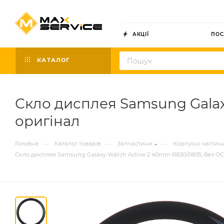
АКЦІЇ
ПОС
КАТАЛОГ
Скло дисплея Samsung Galax
оригінал
—
—
—
Головна
Каталог товарів
Запчастини
Корпусні частин
Скло дисплея Samsung Galaxy Watch Active 2 40mm R830/R835, без OC