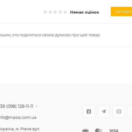
Немає оцінок
ЗАЛИШИТ
ршим, хто поділиться своєю думкою про цей товар
38 (098) 128-11-11
nfo@maxsc.com.ua
країнa, м. Рівне вул.