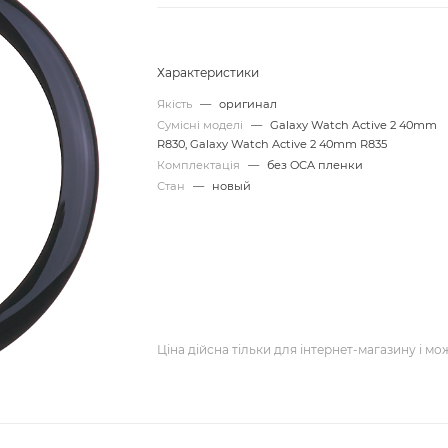
Характеристики
Якість
—
оригинал
Сумісні моделі
—
Galaxy Watch Active 2 40mm
R830, Galaxy Watch Active 2 40mm R835
Комплектація
—
без OCA пленки
Стан
—
новый
Ціна дійсна тільки для інтернет-магазину і мо