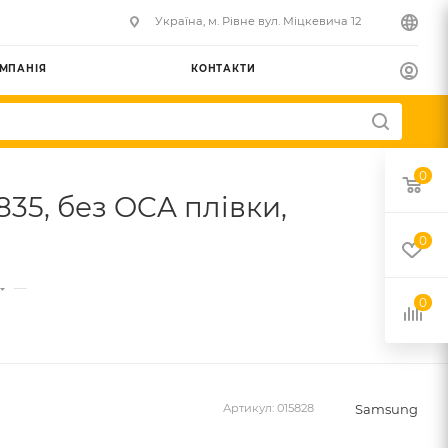
Українa, м. Рівне вул. Міцкевича 12
МПАНІЯ
КОНТАКТИ
0
35, без OCA плівки,
0
—
0
Samsung
Артикул:
015828