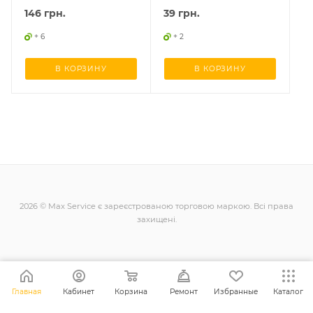
146
грн.
39
грн.
+ 6
+ 2
В КОРЗИНУ
В КОРЗИНУ
2026 © Max Service є зареєстрованою торговою маркою. Всі права
захищені.
+38 (098) 128-11-11
Главная
Кабинет
Корзина
Ремонт
Избранные
Каталог
info@maxsc.com.ua