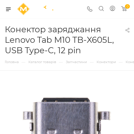
0
Конектор заряджання
Lenovo Tab M10 TB-X605L,
USB Type-C, 12 pin
—
—
—
—
Головна
Каталог товарів
Запчастини
Конектори
Кон