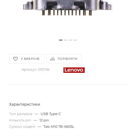
У ВИБРАНЕ
ПОРІВНЯТИ
Артикул:
015706
Характеристики
Тип разъема
—
USB Type-C
Кількість pin
—
12 pin
Сумісні моделі
—
Tab M10 TB-X605L