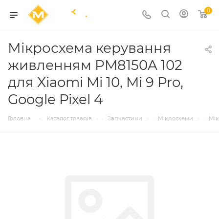
0
Мікросхема керування
живленням PM8150A 102
для Xiaomi Mi 10, Mi 9 Pro,
Google Pixel 4
—
—
—
—
Головна
Каталог товарів
Запчастини
Мікросхеми
Мі