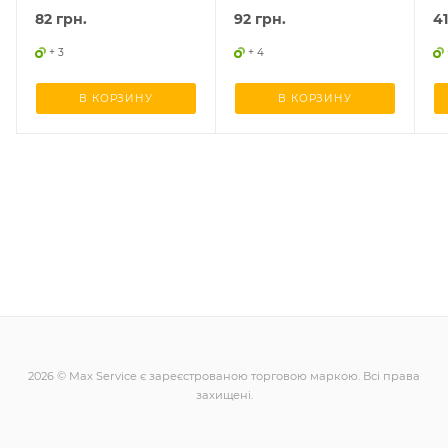
82
грн.
92
грн.
41
+ 3
+ 4
В КОРЗИНУ
В КОРЗИНУ
2026 © Max Service є зареєстрованою торговою маркою. Всі права
захищені.