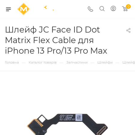
0
Шлейф JC Face ID Dot
Matrix Flex Cable для
iPhone 13 Pro/13 Pro Max
—
—
—
—
Головна
Каталог товарів
Запчастини
Шлейфи
Шлейф J