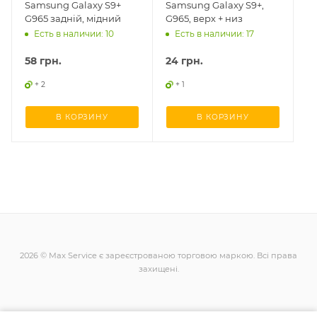
Samsung Galaxy S9+
Samsung Galaxy S9+,
G965 задній, мідний
G965, верх + низ
Есть в наличии: 10
Есть в наличии: 17
58
грн.
24
грн.
+ 2
+ 1
В КОРЗИНУ
В КОРЗИНУ
2026 © Max Service є зареєстрованою торговою маркою. Всі права
захищені.