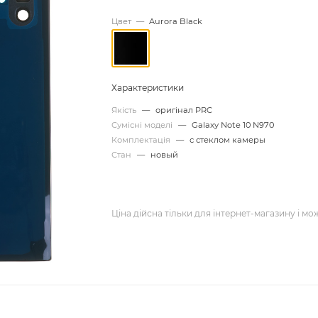
Цвет
—
Aurora Black
Характеристики
Якість
—
оригінал PRC
Сумісні моделі
—
Galaxy Note 10 N970
Комплектація
—
с стеклом камеры
Стан
—
новый
Ціна дійсна тільки для інтернет-магазину і мо