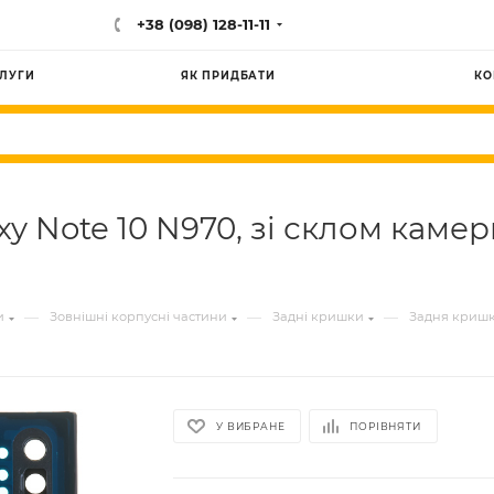
+38 (098) 128-11-11
ЛУГИ
ЯК ПРИДБАТИ
КО
 Note 10 N970, зі склом камер
—
—
—
и
Зовнішні корпусні частини
Задні кришки
Задня кришка
У ВИБРАНЕ
ПОРІВНЯТИ