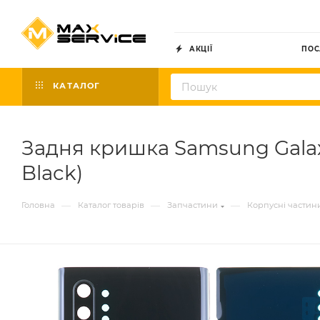
АКЦІЇ
ПОС
КАТАЛОГ
Задня кришка Samsung Galaxy
Black)
—
—
—
Головна
Каталог товарів
Запчастини
Корпусні частин