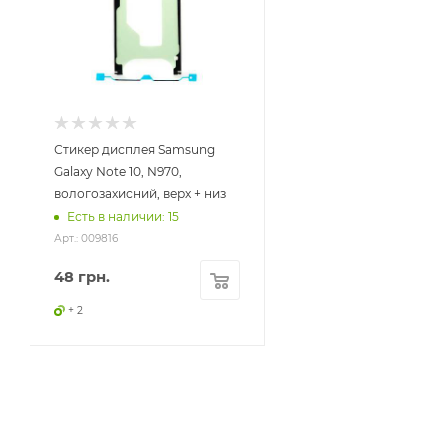
Стикер дисплея Samsung
Galaxy Note 10, N970,
вологозахисний, верх + низ
Есть в наличии: 15
Арт.: 009816
48
грн.
+ 2