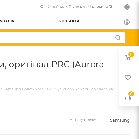
Українa, м. Рівне вул. Міцкевича 12
МПАНІЯ
КОНТАКТИ
0
и, оригінал PRC (Aurora
 Samsung Galaxy Note 10 N970, зі склом камери, оригінал PRC
0
Samsung
Артикул:
015180